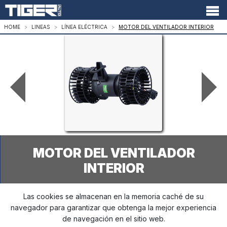
HOME
LINEAS
LÍNEA ELÉCTRICA
MOTOR DEL VENTILADOR INTERIOR
MOTOR DEL VENTILADOR
INTERIOR
Las cookies se almacenan en la memoria caché de su
El motor del ventilador interior de TIGER AUTO es un componente
indispensable del sistema de climatización del vehículo,
navegador para garantizar que obtenga la mejor experiencia
promoviendo la circulación interna y garantizando una distribución
de navegación en el sitio web.
uniforme del aire frío o caliente, con el objetivo de proporcionar