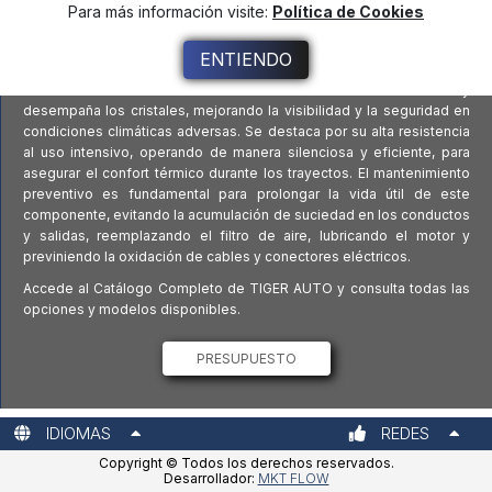
Para más información visite:
Política de Cookies
confort térmico a los pasajeros.
Moviendo el aire a través del evaporador o calentador y asegurando
ENTIENDO
una climatización uniforme dentro del vehículo, el motor del
ventilador interior de TIGER AUTO también elimina la humedad y
desempaña los cristales, mejorando la visibilidad y la seguridad en
condiciones climáticas adversas. Se destaca por su alta resistencia
al uso intensivo, operando de manera silenciosa y eficiente, para
asegurar el confort térmico durante los trayectos. El mantenimiento
preventivo es fundamental para prolongar la vida útil de este
componente, evitando la acumulación de suciedad en los conductos
y salidas, reemplazando el filtro de aire, lubricando el motor y
previniendo la oxidación de cables y conectores eléctricos.
Accede al Catálogo Completo de TIGER AUTO y consulta todas las
opciones y modelos disponibles.
PRESUPUESTO
IDIOMAS
REDES
Copyright © Todos los derechos reservados.
Desarrollador:
MKT FLOW