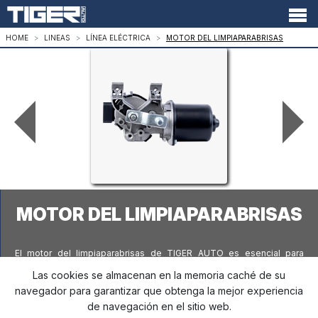
HOME
LINEAS
LÍNEA ELÉCTRICA
MOTOR DEL LIMPIAPARABRISAS
MOTOR DEL LIMPIAPARABRISAS
El motor del limpiaparabrisas de TIGER AUTO es esencial para
garantizar visibilidad y seguridad durante la conducción en
Las cookies se almacenan en la memoria caché de su
condiciones climáticas adversas, ya que activa el movimiento de los
navegador para garantizar que obtenga la mejor experiencia
limpiaparabrisas, permitiendo que las escobillas automotrices
de navegación en el sitio web.
cumplan su función de eliminar el agua de lluvia y la acumulación de