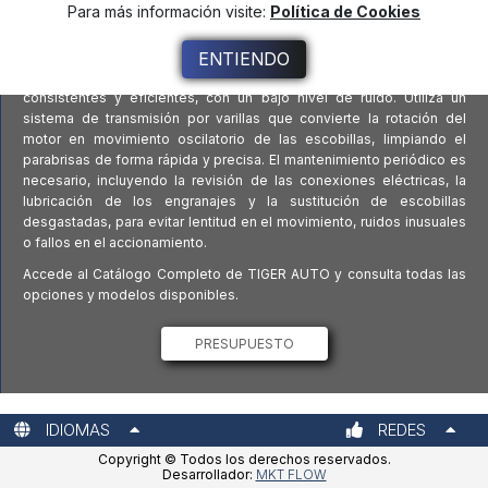
suciedad en los cristales.
Para más información visite:
Política de Cookies
Fabricado con materiales de alta calidad, el motor del
ENTIENDO
limpiaparabrisas de TIGER AUTO destaca por su larga vida útil. Es
una pieza eléctrica con un engranaje reductor para movimientos
consistentes y eficientes, con un bajo nivel de ruido. Utiliza un
sistema de transmisión por varillas que convierte la rotación del
motor en movimiento oscilatorio de las escobillas, limpiando el
parabrisas de forma rápida y precisa. El mantenimiento periódico es
necesario, incluyendo la revisión de las conexiones eléctricas, la
lubricación de los engranajes y la sustitución de escobillas
desgastadas, para evitar lentitud en el movimiento, ruidos inusuales
o fallos en el accionamiento.
Accede al Catálogo Completo de TIGER AUTO y consulta todas las
opciones y modelos disponibles.
PRESUPUESTO
IDIOMAS
REDES
Copyright © Todos los derechos reservados.
Desarrollador:
MKT FLOW